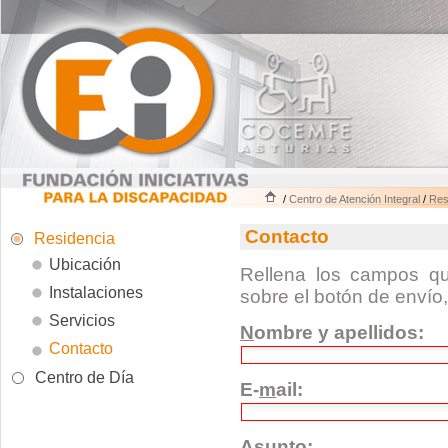
/
Centro de Atención Integral
/
Res
Contacto
Residencia
Ubicación
Rellena los campos qu
Instalaciones
sobre el botón de envío
Servicios
N
ombre y apellidos:
Contacto
Centro de Día
E-
m
ail:
A
sunto: