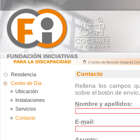
/
Centro de Atención Integral
/
Cen
Contacto
Residencia
Centro de Día
Rellena los campos qu
Ubicación
sobre el botón de envío
Instalaciones
N
ombre y apellidos:
Servicios
Contacto
E-
m
ail:
A
sunto: