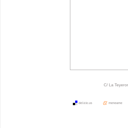
C/ La Teyero
del.icio.us
meneame