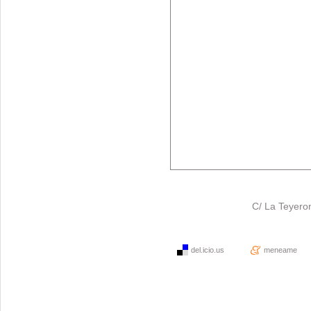
C/ La Teyero
del.icio.us
meneame