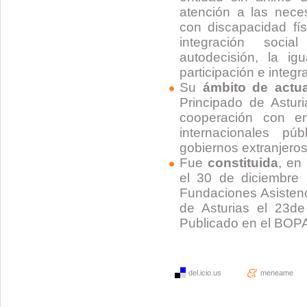
atención a las nec
con discapacidad fís
integración soci
autodecisión, la i
participación e integr
Su
ámbito de actu
Principado de Asturi
cooperación con e
internacionales pú
gobiernos extranjero
Fue
constituida
, en
el 30 de diciembre 
Fundaciones Asistenc
de Asturias el 23d
Publicado en el BOPA
del.icio.us
meneame