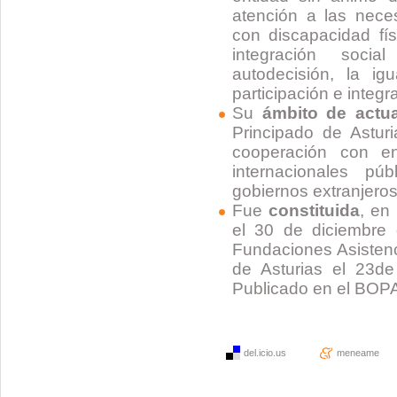
atención a las nec
con discapacidad fís
integración soci
autodecisión, la i
participación e integr
Su
ámbito de actu
Principado de Asturi
cooperación con e
internacionales pú
gobiernos extranjero
Fue
constituida
, en
el 30 de diciembre 
Fundaciones Asistenc
de Asturias el 23d
Publicado en el BOPA
del.icio.us
meneame