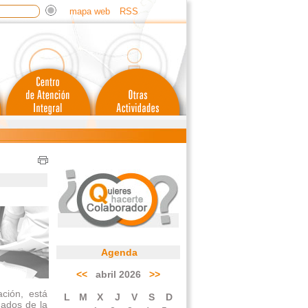
mapa web
RSS
Agenda
<<
abril 2026
>>
ción, está
L
M
X
J
V
S
D
ados de la