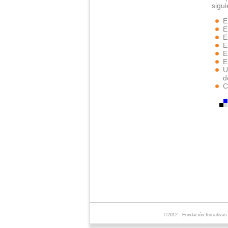
sigui
E
E
E
E
E
E
U
d
C
©2012 - Fundación Iniciativa