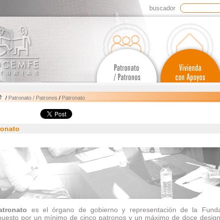
buscador
/
Patronato / Patronos
/
Patronato
ronato
atronato
es el órgano de gobierno y representación de la Funda
uesto por un mínimo de cinco patronos y un máximo de doce design