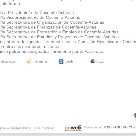
ente forma:
L/la Presidente/a de Cocemfe-Asturias.
l/la Vicepresidente/a de Cocemfe-Asturias
l/la Secretario/a de Organización de Cocemfe-Asturias
l/la Secretario/a de Finanzas de Cocemfe-Asturias
l/la Secretario/a de Formación y Empleo de Cocemfe-Asturias
l/la Secretario/a de Estudios y Proyectos de Cocemfe-Asturias
n patrono designado libremente por la Comisión Ejecutiva de Cocem
e entre sus miembros restantes.
inco patronos designados libremente por el Patronato.
del.icio.us
meneame
tuenti
buzz
Conforme con:
CSS
-
HTML4.01
-
TAW
s para la Discapacidad de Cocemfe Asturias