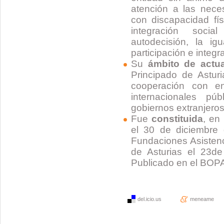
atención a las nec
con discapacidad fís
integración soci
autodecisión, la i
participación e integr
Su
ámbito de actu
Principado de Asturi
cooperación con e
internacionales pú
gobiernos extranjero
Fue
constituida
, en
el 30 de diciembre 
Fundaciones Asistenc
de Asturias el 23d
Publicado en el BOPA
del.icio.us
meneame