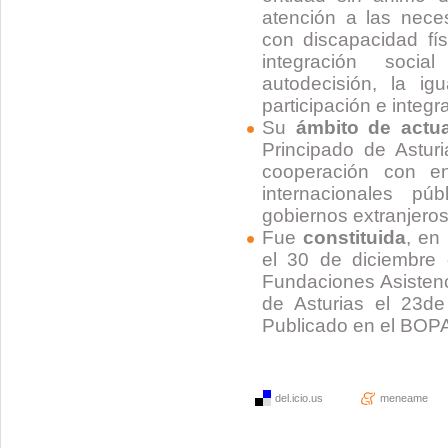
atención a las nec
con discapacidad fís
integración soci
autodecisión, la i
participación e integr
Su
ámbito de actu
Principado de Asturi
cooperación con e
internacionales pú
gobiernos extranjero
Fue
constituida
, en
el 30 de diciembre 
Fundaciones Asistenc
de Asturias el 23d
Publicado en el BOPA
del.icio.us
meneame