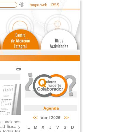
mapa web
RSS
Agenda
<<
abril 2026
>>
ctuaciones
ad física y
L
M
X
J
V
S
D
n todos los