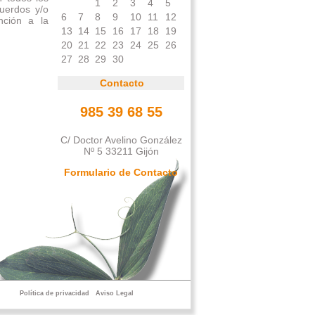
1
2
3
4
5
cuerdos y/o
6
7
8
9
10
11
12
ención a la
13
14
15
16
17
18
19
20
21
22
23
24
25
26
27
28
29
30
Contacto
985 39 68 55
C/ Doctor Avelino González
Nº 5 33211 Gijón
Formulario de Contacto
Política de privacidad
Aviso Legal