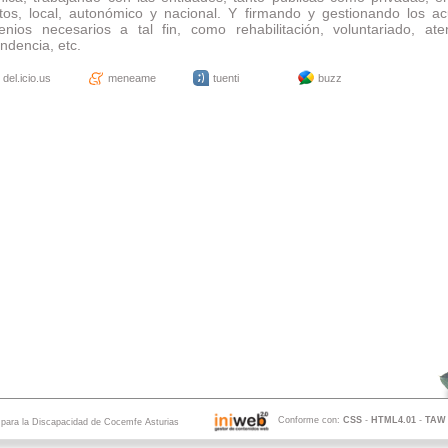
tos, local, autonómico y nacional. Y firmando y gestionando los a
enios necesarios a tal fin, como rehabilitación, voluntariado, at
ndencia, etc.
del.icio.us
meneame
tuenti
buzz
Conforme con:
CSS
-
HTML4.01
-
TAW
s para la Discapacidad de Cocemfe Asturias