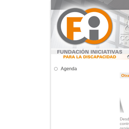
Agenda
Otr
Des
cont
orgá