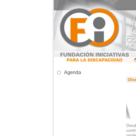
Agenda
Otr
Des
cont
orgá