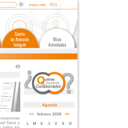
mapa web
RSS
Agenda
<<
febrero 2026
>>
ctuaciones
ad física y
L
M
X
J
V
S
D
n todos los