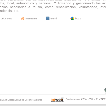
tos, local, autonómico y nacional. Y firmando y gestionando los a
enios necesarios a tal fin, como rehabilitación, voluntariado, at
ndencia, etc.
del.icio.us
meneame
tuenti
buzz
Conforme con:
CSS
-
HTML4.01
-
TAW
s para la Discapacidad de Cocemfe Asturias