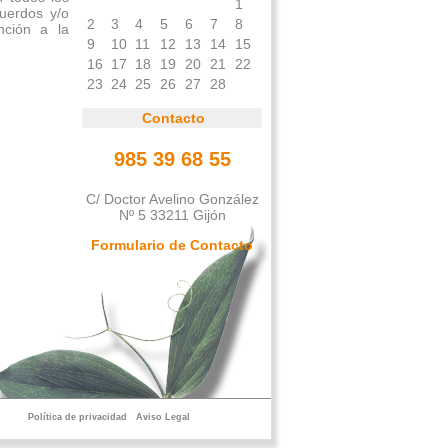
1
cuerdos y/o
2
3
4
5
6
7
8
ención a la
9
10
11
12
13
14
15
16
17
18
19
20
21
22
23
24
25
26
27
28
Contacto
985 39 68 55
C/ Doctor Avelino González
Nº 5 33211 Gijón
Formulario de Contacto
Política de privacidad
Aviso Legal