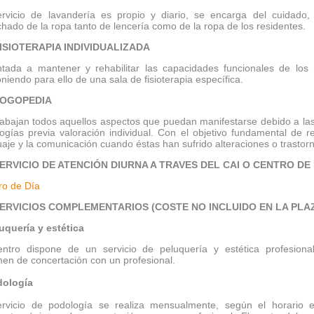
ervicio de lavandería es propio y diario, se encarga del cuidado,
chado de la ropa tanto de lencería como de la ropa de los residentes.
ISIOTERAPIA INDIVIDUALIZADA
ntada a mantener y rehabilitar las capacidades funcionales de los 
niendo para ello de una sala de fisioterapia específica.
OGOPEDIA
rabajan todos aquellos aspectos que puedan manifestarse debido a las
logías previa valoración individual. Con el objetivo fundamental de reh
uaje y la comunicación cuando éstas han sufrido alteraciones o trastor
ERVICIO DE ATENCIÓN DIURNA A TRAVES DEL CAI O CENTRO DE 
ro de Día
ERVICIOS COMPLEMENTARIOS (COSTE NO INCLUIDO EN LA PLA
luquería y estética
entro dispone de un servicio de peluquería y estética profesiona
men de concertación con un profesional.
dología
ervicio de podología se realiza mensualmente, según el horario es