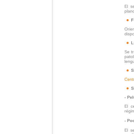
El s
plan
F
Orie
dispo
L
Se t
pato
leng
S
Cent
S
- Pe
El c
régi
- Po
El s