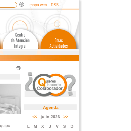
mapa web
RSS
Agenda
<<
julio 2026
>>
equipo
L
M
X
J
V
S
D