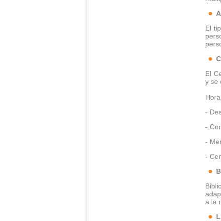
A
El t
pers
pers
El C
y se
Horar
- De
- Co
- Mer
- Ce
B
Bibl
adap
a la 
L