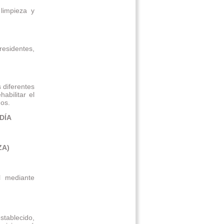
 limpieza y
residentes,
 diferentes
abilitar el
nos.
DÍA
ZA)
l mediante
tablecido,