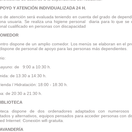
POYO Y ATENCIÓN INDIVIDUALIZADA 24 H.
ipo de atención será evaluada teniendo en cuenta del grado de depend
ona usuaria. Se realiza una higiene personal diaria para lo que se
onal cualificado en personas con discapacidad
COMEDOR
entro dispone de un amplio comedor. Los menús se elaboran en el pr
 dispone de personal de apoyo para las personas más dependientes.
io:
sayuno: de 9:00 a 10:30 h.
mida: de 13:30 a 14:30 h.
ienda / Hidratación: 18:00 - 18:30 h.
na: de 20:30 a 21:30 h.
IBLIOTECA
ioteca dispone de dos ordenadores adaptados con numerosos 
tados y alternativos, equipos pensados para acceder personas con d
red Internet: Conexión wifi gratuita.
AVANDERÍA