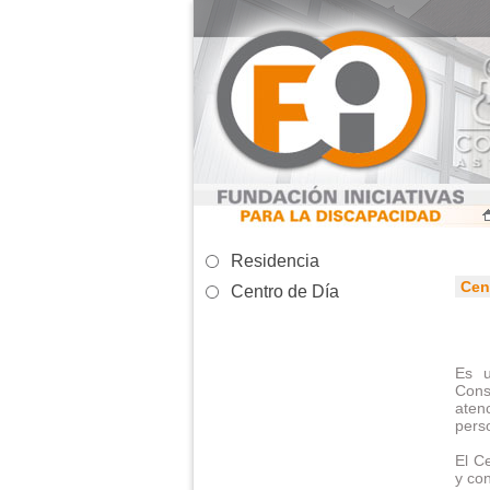
Residencia
Cen
Centro de Día
Es u
Cons
aten
perso
El C
y con