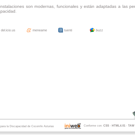
instalaciones son modernas, funcionales y están adaptadas a las p
apacidad.
del.icio.us
meneame
tuenti
buzz
Conforme con:
CSS
-
HTML4.01
-
TAW
s para la Discapacidad de Cocemfe Asturias