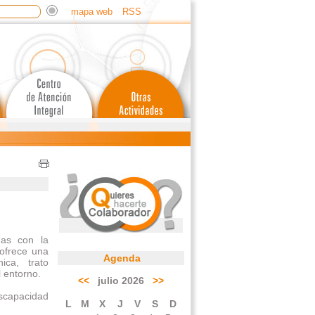
mapa web
RSS
das con la
ofrece una
Agenda
ica, trato
l entorno.
<<
julio 2026
>>
iscapacidad
L
M
X
J
V
S
D