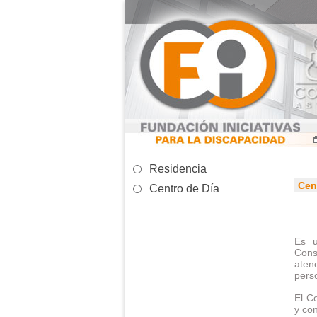
Residencia
Cen
Centro de Día
Es u
Cons
aten
perso
El C
y con