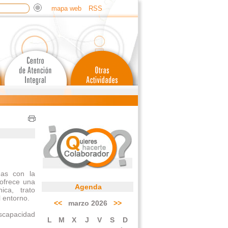
mapa web
RSS
das con la
ofrece una
Agenda
ica, trato
l entorno.
<<
marzo 2026
>>
iscapacidad
L
M
X
J
V
S
D