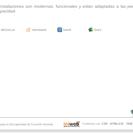
instalaciones son modernas, funcionales y están adaptadas a las p
apacidad.
del.icio.us
meneame
tuenti
buzz
Conforme con:
CSS
-
HTML4.01
-
TAW
s para la Discapacidad de Cocemfe Asturias