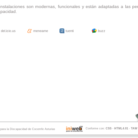
instalaciones son modernas, funcionales y están adaptadas a las p
apacidad.
del.icio.us
meneame
tuenti
buzz
Conforme con:
CSS
-
HTML4.01
-
TAW
s para la Discapacidad de Cocemfe Asturias