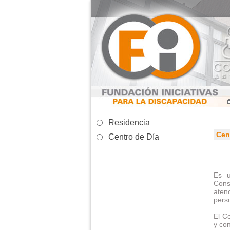
Residencia
Cen
Centro de Día
Es u
Cons
aten
perso
El C
y con