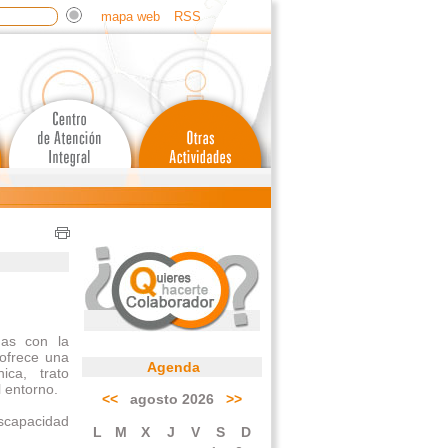
mapa web
RSS
das con la
ofrece una
Agenda
ica, trato
l entorno.
<<
agosto 2026
>>
iscapacidad
L
M
X
J
V
S
D